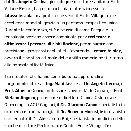
dal
Dr. Angelo Cerina
, ginecologo e direttore sanitario Forte
Village Resort, ha posto particolare attenzione sulla
talassoterapia
, una pratica che vede il Forte Village tra le
eccellenze mondiali grazie a un percorso terapeutico unico.
Durante la conferenza, si è discusso di come l’acqua e la
tecnologia possano essere combinate per
accelerare e
ottimizzare i percorsi di riabilitazione
, per misurare con
precisione i progressi degli atleti, favorendo il
return to play
,
ovvero il ripristino ottimale delle abilità motorie per il ritorno
alla normale attività fisica.
Tra i relatori che hanno contribuito ad approfondire
l’argomento, oltre all’
Ing. Maldifassi
e al
Dr. Angelo Cerina
; il
Prof. Alberto Concu
, professore Università di Cagliari, il
Prof.
Stefano Angioni
, professore e direttore Clinica Ostetrica e
Ginecologica AOU Cagliari, il
Dr. Giacomo Zanon
, specialista in
ortopedia e traumatologia, il
Dr. Roberto Morosi
, fisioterapista
e osteopata, il Dr. Alessandro Boi, specialista in medicina dello
sport e direttore Performance Center Forte Village, l’ex