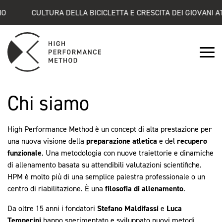
CULTURA DELLA BICICLETTA E CRESCITA DEI GIOVANI ATLETI
Chi siamo
High Performance Method è un concept di alta prestazione per
una nuova visione della
preparazione atletica
e del
recupero
funzionale
. Una metodologia con nuove traiettorie e dinamiche
di allenamento basata su attendibili valutazioni scientifiche.
HPM è molto più di una semplice palestra professionale o un
centro di riabilitazione. È una
filosofia di allenamento
.
Da oltre 15 anni i fondatori
Stefano
Maldifassi
e
Luca
Temperini
hanno sperimentato e sviluppato nuovi metodi