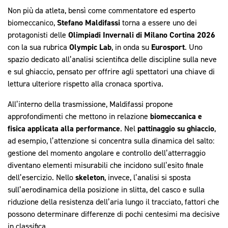
Non più da atleta, bensì come commentatore ed esperto
biomeccanico,
Stefano Maldifassi
torna a essere uno dei
protagonisti delle
Olimpiadi Invernali di Milano Cortina 2026
con la sua rubrica
Olympic Lab
, in onda su
Eurosport
. Uno
spazio dedicato all’analisi scientifica delle discipline sulla neve
e sul ghiaccio, pensato per offrire agli spettatori una chiave di
lettura ulteriore rispetto alla cronaca sportiva.
All’interno della trasmissione, Maldifassi propone
approfondimenti che mettono in relazione
biomeccanica e
fisica applicata alla performance
. Nel
pattinaggio su ghiaccio
,
ad esempio, l’attenzione si concentra sulla dinamica del salto:
gestione del momento angolare e controllo dell’atterraggio
diventano elementi misurabili che incidono sull’esito finale
dell’esercizio. Nello
skeleton
, invece, l’analisi si sposta
sull’aerodinamica della posizione in slitta, del casco e sulla
riduzione della resistenza dell’aria lungo il tracciato, fattori che
possono determinare differenze di pochi centesimi ma decisive
in classifica.