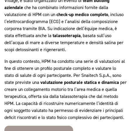
Village, è stato organizzato un evento di
team building
aziendale
che ha combinato informazioni fornite dalla
valutazione di HPM con un
check-up medico completo
, incluso
l’elettrocardiogramma (ECG) e l’analisi della composizione
corporea tramite BIA. Su indicazione dell’équipe medica, è
stata effettuata anche la
talassoterapia
, basata sull’uso
dell’acqua di mare a diverse temperature e densità salina per
scopi detossinanti e rigeneranti.
In questo contesto, HPM ha condotto una serie di valutazioni al
fine di ottenere un profilo posturale completo e valutare lo
stato di salute di ogni partecipante. Per Snaitech S.p.A., sono
state previste una
valutazione posturale statica e dinamica
per
creare un collegamento motorio tra l’area medica e quella
terapeutica, offerta sia dalla talassoterapia che dal metodo
HPM. La capacità di ricostruire numericamente l’identità di
ogni soggetto valutato ha permesso di evidenziare i principali
deficit riscontrati e lo stato fisico complessivo dei partecipanti.